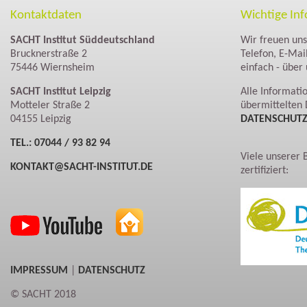
Kontaktdaten
Wichtige In
SACHT Institut Süddeutschland
Wir freuen un
Brucknerstraße 2
Telefon, E-Mai
75446 Wiernsheim
einfach - über
SACHT Institut Leipzig
Alle Informat
Motteler Straße 2
übermittelten 
04155 Leipzig
DATENSCHUT
TEL.: 07044 / 93 82 94
Viele unserer 
KONTAKT@SACHT-INSTITUT.DE
zertifiziert:
IMPRESSUM
|
DATENSCHUTZ
© SACHT 2018